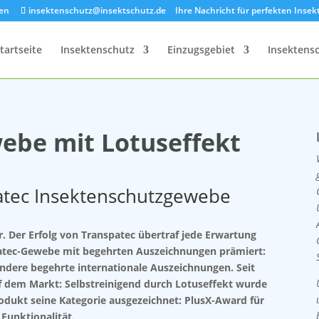
zen
insektenschutz@insektschutz.de
Ihre Nachricht für perfekten Inse
tartseite
Insektenschutz
Einzugsgebiet
Insektens
ebe mit Lotuseffekt
atec Insektenschutzgewebe
. Der Erfolg von Transpatec übertraf jede Erwartung
atec-Gewebe mit begehrten Auszeichnungen prämiert:
ndere begehrte internatio
nale Auszeichnungen. Seit
f dem Markt: Selbstreinigend durch Lotuseffekt wurde
odukt seine Kategorie ausgezeichnet
: PlusX-Award für
Funktionalität.