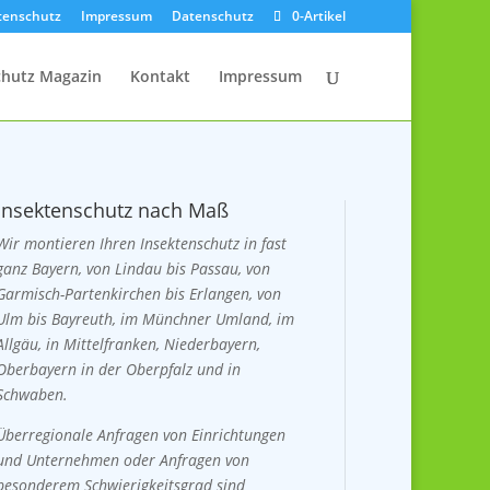
ktenschutz
Impressum
Datenschutz
0-Artikel
chutz Magazin
Kontakt
Impressum
Insektenschutz nach Maß
Wir montieren Ihren Insektenschutz in fast
ganz Bayern, von Lindau bis Passau, von
Garmisch-Partenkirchen bis Erlangen, von
Ulm bis Bayreuth, im Münchner Umland, im
Allgäu, in Mittelfranken, Niederbayern,
Oberbayern in der Oberpfalz und in
Schwaben.
Überregionale Anfragen von Einrichtungen
und Unternehmen oder Anfragen von
besonderem Schwierigkeitsgrad sind