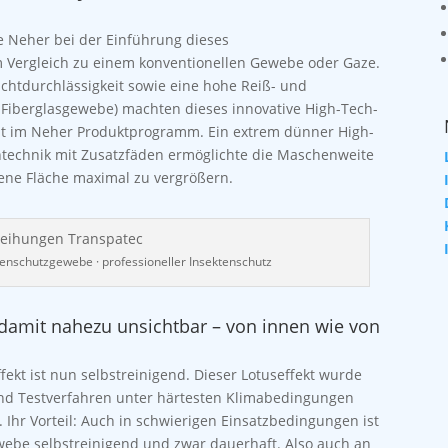
e Neher bei der Einführung dieses
Vergleich zu einem konventionellen Gewebe oder Gaze.
ichtdurchlässigkeit sowie eine hohe Reiß- und
m Fiberglasgewebe) machten dieses innovative High-Tech-
t im Neher Produktprogramm. Ein extrem dünner High-
ntechnik mit Zusatzfäden ermöglichte die Maschenweite
fene Fläche maximal zu vergrößern.
enschutzgewebe · professioneller Insektenschutz
 damit nahezu unsichtbar – von innen wie von
kt ist nun selbstreinigend. Dieser Lotuseffekt wurde
und Testverfahren unter härtesten Klimabedingungen
 Ihr Vorteil: Auch in schwierigen Einsatzbedingungen ist
webe selbstreinigend und zwar dauerhaft. Also auch an