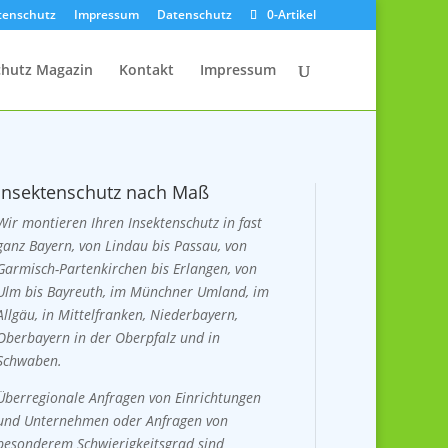
ktenschutz
Impressum
Datenschutz
0-Artikel
chutz Magazin
Kontakt
Impressum
Insektenschutz nach Maß
Wir montieren Ihren Insektenschutz in fast
ganz Bayern, von Lindau bis Passau, von
Garmisch-Partenkirchen bis Erlangen, von
Ulm bis Bayreuth, im Münchner Umland, im
Allgäu, in Mittelfranken, Niederbayern,
Oberbayern in der Oberpfalz und in
Schwaben.
Überregionale Anfragen von Einrichtungen
und Unternehmen oder Anfragen von
besonderem Schwierigkeitsgrad sind