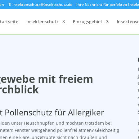
zen
insektenschutz@insektschutz.de
Ihre Nachricht für perfekten Inse
tartseite
Insektenschutz
Einzugsgebiet
Insektens
gewebe mit freiem
chblick
Pollenschutz für Allergiker
leiden unter Heuschnupfen und möchten trotzdem bei
fnetem Fenster weitgehend pollenfrei atmen? Gleichzeitig
hnen eine klare, ungetrübte Sicht
nach draußen
und