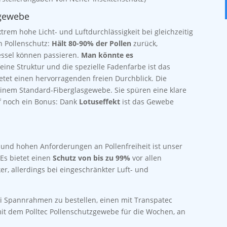
hgewebe
xtrem hohe Licht- und Luftdurchlässigkeit bei gleichzeitig
n Pollenschutz:
Hält 80-90% der Pollen
zurück,
essel können passieren.
Man könnte es
eine Struktur und die spezielle Fadenfarbe ist das
et einen hervorragenden freien Durchblick. Die
 einem Standard-Fiberglasgewebe. Sie spüren eine klare
f noch ein Bonus: Dank
Lotuseffekt
ist das Gewebe
ng und hohen Anforderungen an Pollenfreiheit ist unser
 Es bietet einen
Schutz von bis zu 99%
vor allen
ker, allerdings bei eingeschränkter Luft- und
ei Spannrahmen zu bestellen, einen mit Transpatec
t dem Polltec Pollenschutzgewebe für die Wochen, an