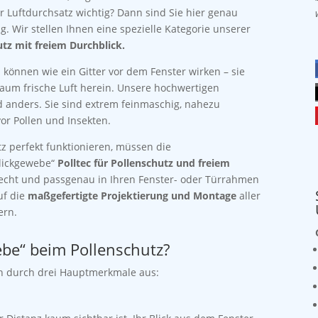
r Luftdurchsatz wichtig? Dann sind Sie hier genau
ig. Wir stellen Ihnen eine spezielle Kategorie unserer
utz mit freiem Durchblick.
 können wie ein Gitter vor dem Fenster wirken – sie
kaum frische Luft herein. Unsere hochwertigen
d anders. Sie sind extrem feinmaschig, nahezu
or Pollen und Insekten.
tz perfekt funktionieren, müssen die
lickgewebe“
Polltec für Pollenschutz und freiem
echt und passgenau in Ihren Fenster- oder Türrahmen
uf die
maßgefertigte Projektierung und Montage
aller
ern.
be“ beim Pollenschutz?
ch durch drei Hauptmerkmale aus: