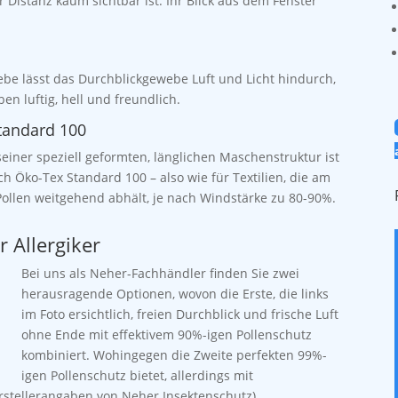
r Distanz kaum sichtbar ist. Ihr Blick aus dem Fenster
be lässt das Durchblickgewebe Luft und Licht hindurch,
en luftig, hell und freundlich.
tandard 100
iner speziell geformten, länglichen Maschenstruktur ist
 Öko-Tex Standard 100 – also wie für Textilien, die am
ollen weitgehend abhält, je nach Windstärke zu 80-90%.
 Allergiker
Bei uns als Neher-Fachhändler finden Sie zwei
herausragende Optionen, wovon die Erste, die links
im Foto ersichtlich, freien Durchblick und frische Luft
ohne Ende mit effektivem 90%-igen Pollenschutz
kombiniert. Wohingegen die Zweite perfekten 99%-
igen Pollenschutz bietet, allerdings mit
erstellerangaben von Neher Insektenschutz)