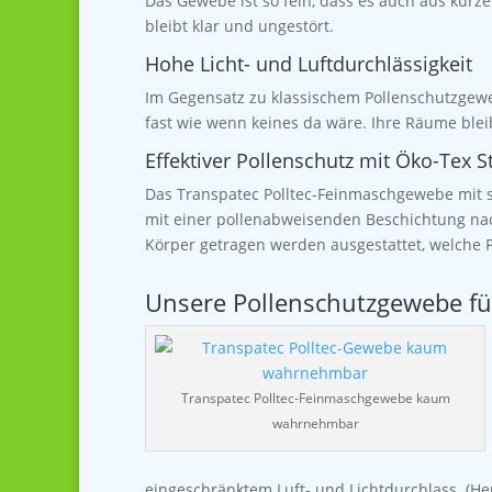
Das Gewebe ist so fein, dass es auch aus kurze
bleibt klar und ungestört.
Hohe Licht- und Luftdurchlässigkeit
Im Gegensatz zu klassischem Pollenschutzgewe
fast wie wenn keines da wäre. Ihre Räume bleib
Effektiver Pollenschutz mit
Öko-Tex S
Das Transpatec Polltec-Feinmaschgewebe mit se
mit einer pollenabweisenden Beschichtung nach
Körper getragen werden ausgestattet, welche P
Unsere Pollenschutzgewebe für
Transpatec Polltec-Feinmaschgewebe kaum
wahrnehmbar
eingeschränktem Luft- und Lichtdurchlass. (H